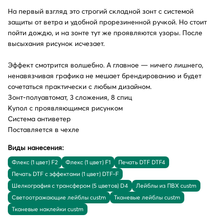
На первый взгляд это строгий складной зонт с системой
защиты от ветра и удобной прорезиненной ручкой. Но стоит
пойти дождю, и на зонте тут же проявляются узоры. После
высыхания рисунок исчезает.
Эффект смотрится волшебно. А главное — ничего лишнего,
ненавязчивая графика не мешает брендированию и будет
сочетаться практически с любым дизайном.
Зонт-полуавтомат, 3 сложения, 8 спиц
Купол с проявляющимся рисунком
Система антиветер
Поставляется в чехле
Виды нанесения:
Флекс (1 цвет) F2
Флекс (1 цвет) F1
Печать DTF DTF4
Печать DTF с эффектами (1 цвет) DTF-F
Шелкография с трансфером (5 цветов) D4
Лейблы из ПВХ custm
Светоотражающие лейблы custm
Тканевые лейблы custm
Тканевые наклейки custm