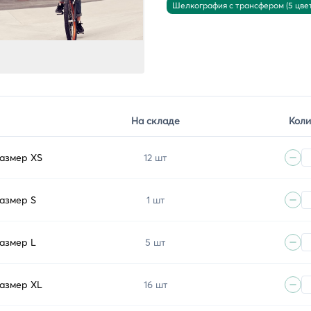
Шелкография с трансфером (5 цвет
На складе
Коли
размер XS
12 шт
размер S
1 шт
размер L
5 шт
размер XL
16 шт