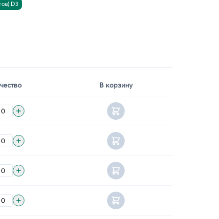
ов) D3
чество
В корзину