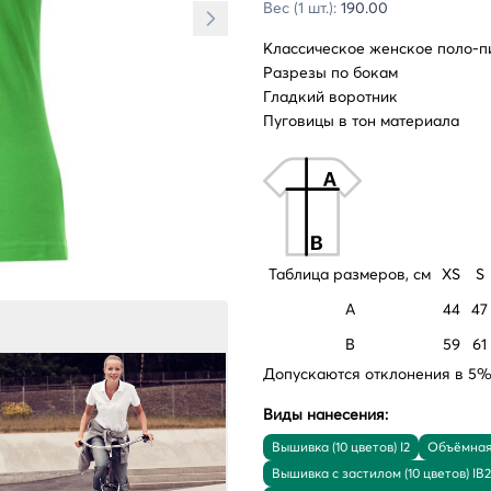
Вес (1 шт.):
190.00
Классическое женское поло-пи
Разрезы по бокам
Гладкий воротник
Пуговицы в тон материала
Таблица размеров, см
XS
S
A
44
47
B
59
61
Допускаются отклонения в 5% 
Виды нанесения:
Вышивка (10 цветов) I2
Объёмная 
Вышивка с застилом (10 цветов) IB2