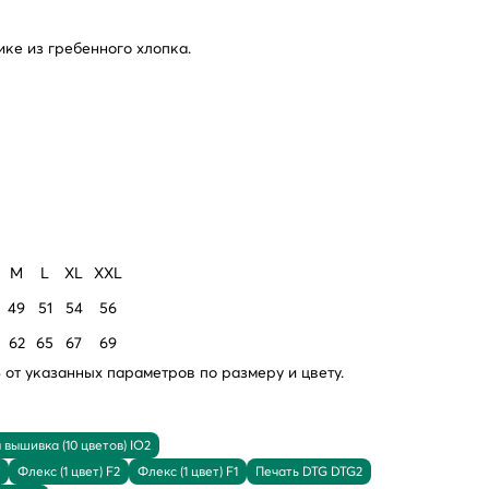
ке из гребенного хлопка.
M
L
XL
XXL
49
51
54
56
62
65
67
69
от указанных параметров по размеру и цвету.
вышивка (10 цветов) IO2
Флекс (1 цвет) F2
Флекс (1 цвет) F1
Печать DTG DTG2