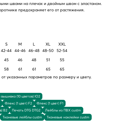
ными швами на плечах и двойным швом с эластаном.
оротнике предохраняет его от растяжения.
S
M
L
XL
XXL
42-44
44-46
46-48
48-50
52-54
45
46
48
51
55
58
61
61
65
65
от указанных параметров по размеру и цвету.
вышивка (10 цветов) IO2
Флекс (1 цвет) F2
Флекс (1 цвет) F1
в) B2
Печать DTG DTG2
Лейблы из ПВХ custm
Тканевые лейблы custm
Тканевые наклейки custm