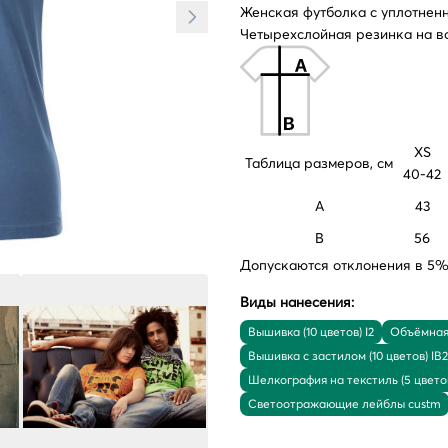
Женская футболка с уплотнен
Четырехслойная резинка на в
XS
Таблица размеров, см
40-42
A
43
B
56
Допускаются отклонения в 5% 
Виды нанесения:
Вышивка (10 цветов) I2
Объёмная 
Вышивка с застилом (10 цветов) IB2
Шелкография на текстиль (5 цвето
Светоотражающие лейблы custm