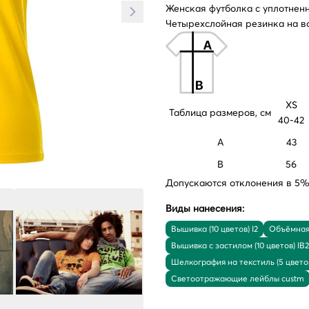
Женская футболка с уплотнен
Четырехслойная резинка на в
XS
Таблица размеров, см
40-42
A
43
B
56
Допускаются отклонения в 5% 
Виды нанесения:
Вышивка (10 цветов) I2
Объёмная 
Вышивка с застилом (10 цветов) IB2
Шелкография на текстиль (5 цвето
Светоотражающие лейблы custm