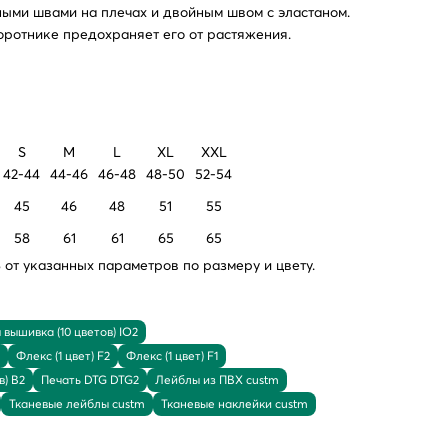
ными швами на плечах и двойным швом с эластаном.
оротнике предохраняет его от растяжения.
S
M
L
XL
XXL
42-44
44-46
46-48
48-50
52-54
45
46
48
51
55
58
61
61
65
65
от указанных параметров по размеру и цвету.
вышивка (10 цветов) IO2
Флекс (1 цвет) F2
Флекс (1 цвет) F1
в) B2
Печать DTG DTG2
Лейблы из ПВХ custm
Тканевые лейблы custm
Тканевые наклейки custm