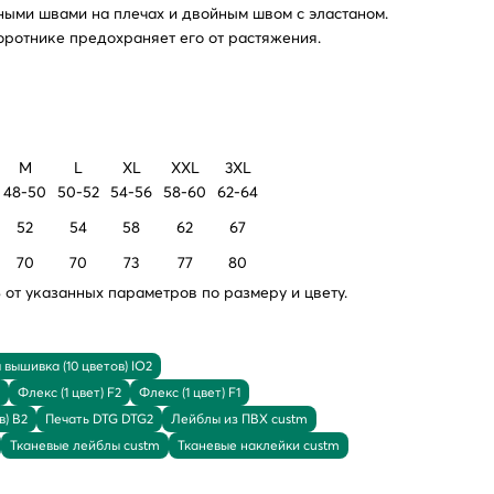
ными швами на плечах и двойным швом с эластаном.
оротнике предохраняет его от растяжения.
M
L
XL
XXL
3XL
48-50
50-52
54-56
58-60
62-64
52
54
58
62
67
70
70
73
77
80
от указанных параметров по размеру и цвету.
вышивка (10 цветов) IO2
Флекс (1 цвет) F2
Флекс (1 цвет) F1
в) B2
Печать DTG DTG2
Лейблы из ПВХ custm
Тканевые лейблы custm
Тканевые наклейки custm