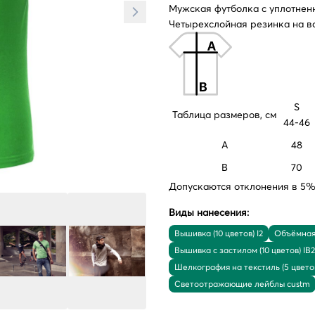
Мужская футболка с уплотнен
Четырехслойная резинка на в
S
Таблица размеров, см
44-46
A
48
B
70
Допускаются отклонения в 5% 
Виды нанесения:
Вышивка (10 цветов) I2
Объёмная 
Вышивка с застилом (10 цветов) IB2
Шелкография на текстиль (5 цвето
Светоотражающие лейблы custm