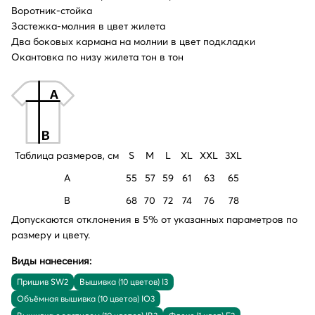
Воротник-стойка
Застежка-молния в цвет жилета
Два боковых кармана на молнии в цвет подкладки
Окантовка по низу жилета тон в тон
Таблица размеров, см
S
M
L
XL
XXL
3XL
A
55
57
59
61
63
65
B
68
70
72
74
76
78
Допускаются отклонения в 5% от указанных параметров по
размеру и цвету.
Виды нанесения:
Пришив SW2
Вышивка (10 цветов) I3
Объёмная вышивка (10 цветов) IO3