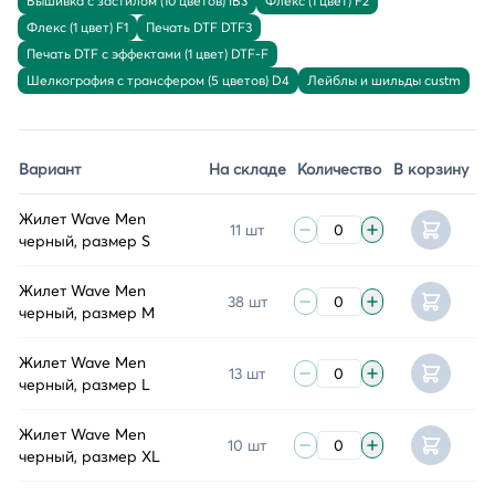
Вышивка с застилом (10 цветов) IB3
Флекс (1 цвет) F2
Флекс (1 цвет) F1
Печать DTF DTF3
Печать DTF с эффектами (1 цвет) DTF-F
Шелкография с трансфером (5 цветов) D4
Лейблы и шильды custm
Вариант
На складе
Количество
В корзину
Жилет Wave Men
11 шт
черный, размер S
Жилет Wave Men
38 шт
черный, размер M
Жилет Wave Men
13 шт
черный, размер L
Жилет Wave Men
10 шт
черный, размер XL