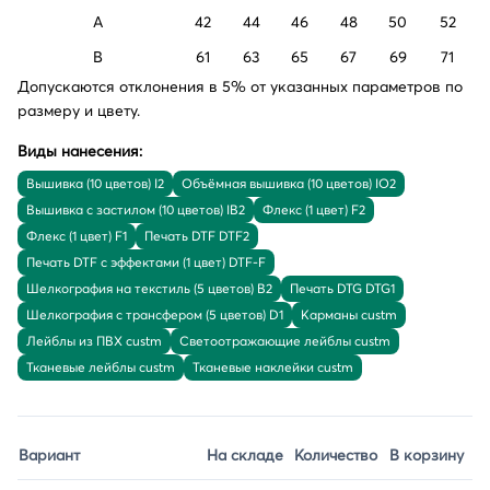
A
42
44
46
48
50
52
B
61
63
65
67
69
71
Допускаются отклонения в 5% от указанных параметров по
размеру и цвету.
Виды нанесения:
Вышивка (10 цветов) I2
Объёмная вышивка (10 цветов) IO2
Вышивка с застилом (10 цветов) IB2
Флекс (1 цвет) F2
Флекс (1 цвет) F1
Печать DTF DTF2
Печать DTF с эффектами (1 цвет) DTF-F
Шелкография на текстиль (5 цветов) B2
Печать DTG DTG1
Шелкография с трансфером (5 цветов) D1
Карманы custm
Лейблы из ПВХ custm
Светоотражающие лейблы custm
Тканевые лейблы custm
Тканевые наклейки custm
Вариант
На складе
Количество
В корзину