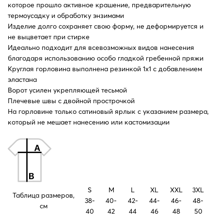
которое прошло активное крашение, предварительную
термоусадку и обработку энзимами
Изделие долго сохраняет свою форму, не деформируется и
не выцветает при стирке
Идеально подходит для всевозможных видов нанесения
благодаря использованию особо гладкой гребенной пряжи
Круглая горловина выполнена резинкой 1x1 с добавлением
эластана
Ворот усилен укрепляющей тесьмой
Плечевые швы с двойной прострочкой
На горловине только сатиновый ярлык с указанием размера,
который не мешает нанесению или кастомизации
S
M
L
XL
XXL
3XL
Таблица размеров,
38-
40-
42-
44-
46-
48-
см
40
42
44
46
48
50