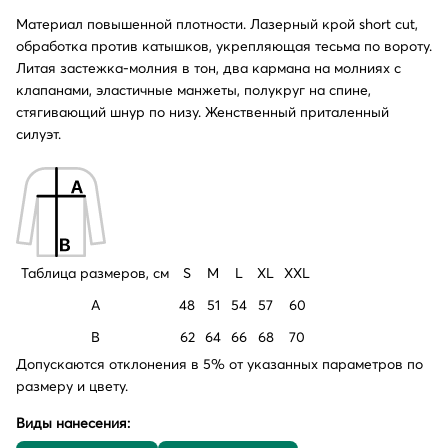
Материал повышенной плотности. Лазерный крой short cut,
обработка против катышков, укрепляющая тесьма по вороту.
Литая застежка-молния в тон, два кармана на молниях с
клапанами, эластичные манжеты, полукруг на спине,
стягивающий шнур по низу. Женственный приталенный
силуэт.
Таблица размеров, см
S
M
L
XL
XXL
A
48
51
54
57
60
B
62
64
66
68
70
Допускаются отклонения в 5% от указанных параметров по
размеру и цвету.
Виды нанесения: