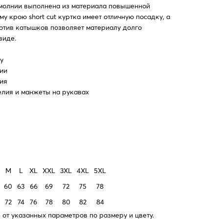
молнии выполнена из материала повышенной
у крою short cut куртка имеет отличную посадку, а
отив катышков позволяет материалу долго
виде.
у
ии
лия
елия и манжеты на рукавах
M
L
XL
XXL
3XL
4XL
5XL
60
63
66
69
72
75
78
72
74
76
78
80
82
84
от указанных параметров по размеру и цвету.