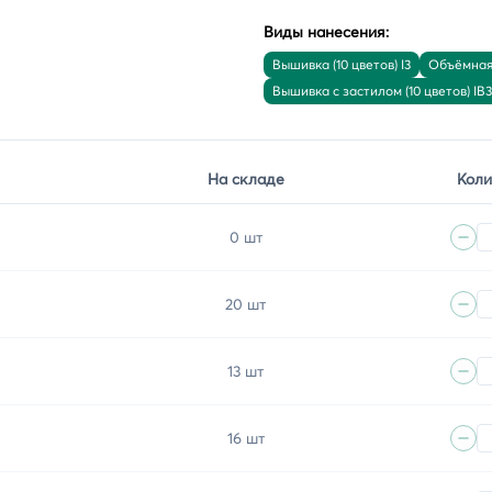
Виды нанесения:
Вышивка (10 цветов) I3
Объёмная 
Вышивка с застилом (10 цветов) IB3
На складе
Коли
0 шт
20 шт
13 шт
16 шт