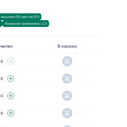
вышивка (10 цветов) IO3
Лазерная гравировка LC3
чество
В корзину