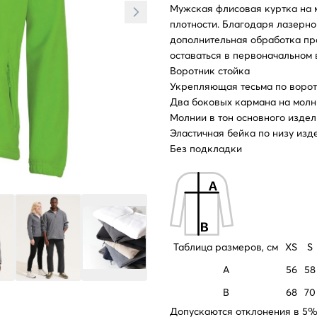
Мужская флисовая куртка на 
плотности. Благодаря лазерном
дополнительная обработка пр
оставаться в первоначальном 
Воротник стойка
Укрепляющая тесьма по ворот
Два боковых кармана на молн
Молнии в тон основного изде
Эластичная бейка по низу изд
Без подкладки
Таблица размеров, см
XS
S
A
56
58
B
68
70
Допускаются отклонения в 5% 