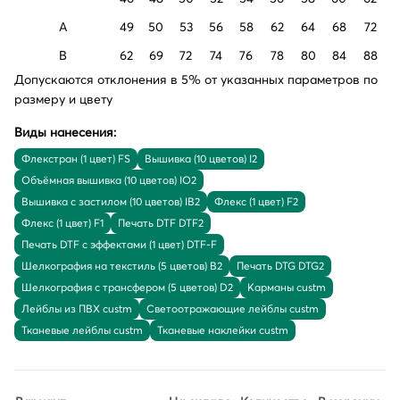
A
49
50
53
56
58
62
64
68
72
B
62
69
72
74
76
78
80
84
88
Допускаются отклонения в 5% от указанных параметров по
размеру и цвету
Виды нанесения:
Флекстран (1 цвет) FS
Вышивка (10 цветов) I2
Объёмная вышивка (10 цветов) IO2
Вышивка с застилом (10 цветов) IB2
Флекс (1 цвет) F2
Флекс (1 цвет) F1
Печать DTF DTF2
Печать DTF с эффектами (1 цвет) DTF-F
Шелкография на текстиль (5 цветов) B2
Печать DTG DTG2
Шелкография с трансфером (5 цветов) D2
Карманы custm
Лейблы из ПВХ custm
Светоотражающие лейблы custm
Тканевые лейблы custm
Тканевые наклейки custm