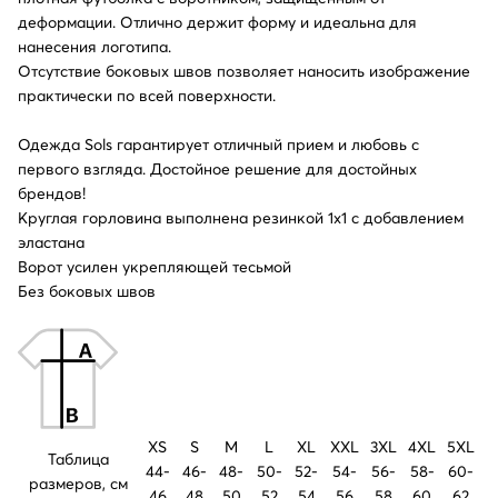
деформации. Отлично держит форму и идеальна для
нанесения логотипа.
Отсутствие боковых швов позволяет наносить изображение
практически по всей поверхности.
Одежда Sols
гарантирует отличный прием и любовь с
первого взгляда. Достойное решение для достойных
брендов!
Круглая горловина выполнена резинкой 1x1 с добавлением
эластана
Ворот усилен укрепляющей тесьмой
Без боковых швов
XS
S
M
L
XL
XXL
3XL
4XL
5XL
Таблица
44-
46-
48-
50-
52-
54-
56-
58-
60-
размеров, см
46
48
50
52
54
56
58
60
62