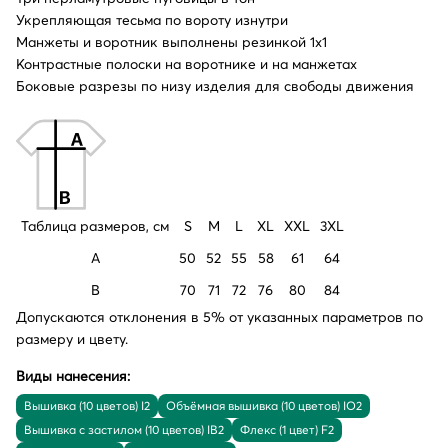
Укрепляющая тесьма по вороту изнутри
Манжеты и воротник выполнены резинкой 1x1
Контрастные полоски на воротнике и на манжетах
Боковые разрезы по низу изделия для свободы движения
Таблица размеров, см
S
M
L
XL
XXL
3XL
A
50
52
55
58
61
64
B
70
71
72
76
80
84
Допускаются отклонения в 5% от указанных параметров по
размеру и цвету.
Виды нанесения:
Вышивка (10 цветов) I2
Объёмная вышивка (10 цветов) IO2
Вышивка с застилом (10 цветов) IB2
Флекс (1 цвет) F2