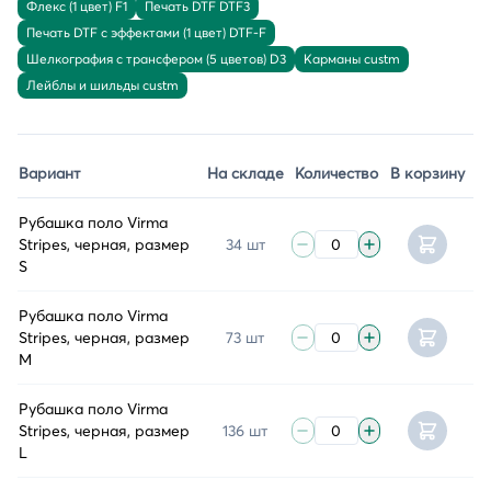
Флекс (1 цвет) F1
Печать DTF DTF3
Печать DTF с эффектами (1 цвет) DTF-F
Шелкография с трансфером (5 цветов) D3
Карманы custm
Лейблы и шильды custm
Вариант
На складе
Количество
В корзину
Рубашка поло Virma
Stripes, черная, размер
34 шт
S
Рубашка поло Virma
Stripes, черная, размер
73 шт
M
Рубашка поло Virma
Stripes, черная, размер
136 шт
L