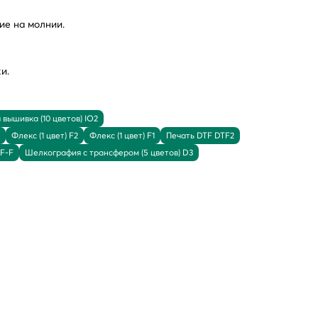
ие на молнии.
и.
вышивка (10 цветов) IO2
Флекс (1 цвет) F2
Флекс (1 цвет) F1
Печать DTF DTF2
TF-F
Шелкография с трансфером (5 цветов) D3