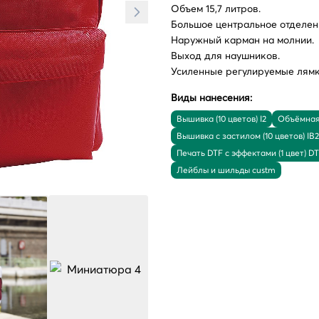
Объем 15,7 литров.
Большое центральное отделен
Наружный карман на молнии.
Выход для наушников.
Усиленные регулируемые лямк
Виды нанесения:
Вышивка (10 цветов) I2
Объёмная 
Вышивка с застилом (10 цветов) IB2
Печать DTF с эффектами (1 цвет) D
Лейблы и шильды custm