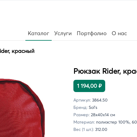
Каталог
Услуги
Портфолио
О нас
ider, красный
Рюкзак Rider, кр
1 194,00 ₽
Артикул:
3864.50
Бренд:
Sol's
Размер:
28х40x14 см
Материал:
полиэстер 100%, 6
Вес (1 шт.):
312.00