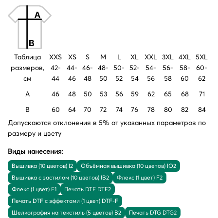
Таблица
XXS
XS
S
M
L
XL
XXL
3XL
4XL
5XL
размеров,
42-
44-
46-
48-
50-
52-
54-
56-
58-
60-
см
44
46
48
50
52
54
56
58
60
62
A
46
48
50
53
56
59
62
65
68
71
B
60
64
70
72
74
76
78
80
82
84
Допускаются отклонения в 5% от указанных параметров по
размеру и цвету
Виды нанесения:
Вышивка (10 цветов) I2
Объёмная вышивка (10 цветов) IO2
Вышивка с застилом (10 цветов) IB2
Флекс (1 цвет) F2
Флекс (1 цвет) F1
Печать DTF DTF2
Печать DTF с эффектами (1 цвет) DTF-F
Шелкография на текстиль (5 цветов) B2
Печать DTG DTG2