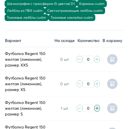
Шелкография с трансфером (5 цветов) D1
Карманы custm
Лейблы из ПВХ custm
Светоотражающие лейблы custm
Тканевые лейблы custm
Тканевые наклейки custm
Вариант
На складе
Количество
В корзину
Футболка Regent 150
желтая (лимонная),
0 шт
размер XXS
Футболка Regent 150
желтая (лимонная),
0 шт
размер XS
Футболка Regent 150
желтая (лимонная),
1 шт
размер S
Футболка Regent 150