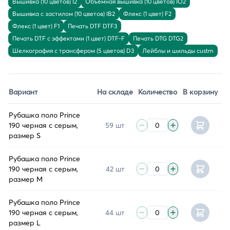
Вышивка (10 цветов) I2
Объёмная вышивка (10 цветов) IO2
Вышивка с застилом (10 цветов) IB2
Флекс (1 цвет) F2
Флекс (1 цвет) F1
Печать DTF DTF3
Печать DTF с эффектами (1 цвет) DTF-F
Печать DTG DTG2
Шелкография с трансфером (5 цветов) D3
Лейблы и шильды custm
Вариант
На складе
Количество
В корзину
Рубашка поло Prince
190 черная с серым,
59 шт
размер S
Рубашка поло Prince
190 черная с серым,
42 шт
размер M
Рубашка поло Prince
190 черная с серым,
44 шт
размер L