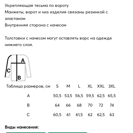
Укрепляющая тесьма по вороту
Манжеты, ворот и низ изделия связаны резинкой с
эластаном
Внутренняя сторона с начесом
Толстовки с начесом могут оставлять ворс на одежде
нижнего слоя.
Таблица размеров, см
S
M
L
XL
XXL
3XL
A
50,5
53,5
56,5
59,5
62,5
65,5
B
64
66
68
70
72
74
C
60,5
61
61,5
62
62,5
63
Виды нанесения: