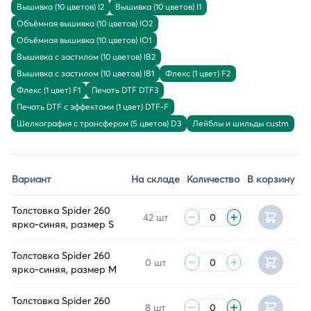
Вышивка (10 цветов) I2
Вышивка (10 цветов) I1
Объёмная вышивка (10 цветов) IO2
Объёмная вышивка (10 цветов) IO1
Вышивка с застилом (10 цветов) IB2
Вышивка с застилом (10 цветов) IB1
Флекс (1 цвет) F2
Флекс (1 цвет) F1
Печать DTF DTF3
Печать DTF с эффектами (1 цвет) DTF-F
Шелкография с трансфером (5 цветов) D3
Лейблы и шильды custm
Вариант
На складе
Количество
В корзину
Толстовка Spider 260
42 шт
ярко-синяя, размер S
Толстовка Spider 260
0 шт
ярко-синяя, размер M
Толстовка Spider 260
8 шт