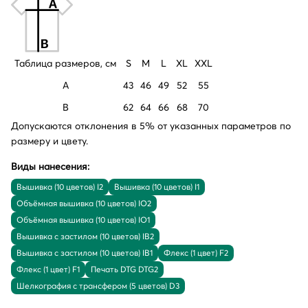
Таблица размеров, см
S
M
L
XL
XXL
A
43
46
49
52
55
B
62
64
66
68
70
Допускаются отклонения в 5% от указанных параметров по
размеру и цвету.
Виды нанесения:
Вышивка (10 цветов) I2
Вышивка (10 цветов) I1
Объёмная вышивка (10 цветов) IO2
Объёмная вышивка (10 цветов) IO1
Вышивка с застилом (10 цветов) IB2
Вышивка с застилом (10 цветов) IB1
Флекс (1 цвет) F2
Флекс (1 цвет) F1
Печать DTG DTG2
Шелкография с трансфером (5 цветов) D3