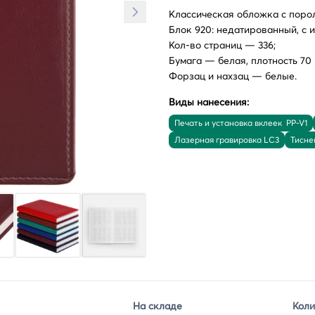
Классическая обложка с поро
Блок 920: недатированный, с
Кол-во страниц — 336;
Бумага — белая, плотность 70 г
Форзац и нахзац — белые.
Виды нанесения:
Печать и установка вклеек PP-V1
Лазерная гравировка LC3
Тиснен
На складе
Коли