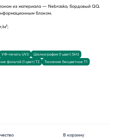
лоном из материала — Nebraska, бордовый QQ.
 информационным блоком.
/м²;
УФ-печать UV3
Шелкография (1 цвет) SH3
ие фольгой (1 цвет) T2
Тиснение бесцветное T1
чество
В корзину