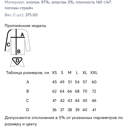
Материал:
хлопок 97%; эластан 3%, плотность 140 г/м²;
поплин стрейч
Вес (1 шт.):
375.00
Приталенная модель.
Таблица размеров, см
XS
S
M
L
XL
XXL
A
45
49
51
54
57
60
B
62
64
66
68
70
72
C
41
42
43
44
45
46
D
36
37
38
39
40
41
Допускаются отклонения в 5% от указанных параметров по
размеру и цвету.