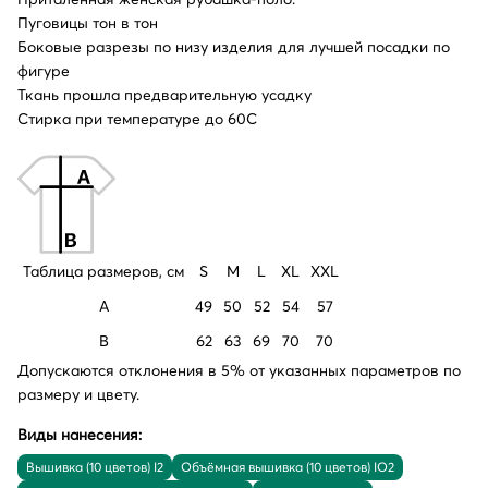
Пуговицы тон в тон
Боковые разрезы по низу изделия для лучшей посадки по
фигуре
Ткань прошла предварительную усадку
Стирка при температуре до 60С
Таблица размеров, см
S
M
L
XL
XXL
A
49
50
52
54
57
B
62
63
69
70
70
Допускаются отклонения в 5% от указанных параметров по
размеру и цвету.
Виды нанесения:
Вышивка (10 цветов) I2
Объёмная вышивка (10 цветов) IO2