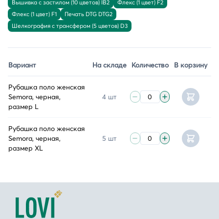
Вышивка с застилом (10 цветов) IB2
Флекс (1 цвет) F2
Флекс (1 цвет) F1
Печать DTG DTG2
Шелкография с трансфером (5 цветов) D3
Вариант
На складе
Количество
В корзину
Рубашка поло женская
Semora, черная,
4 шт
размер L
Рубашка поло женская
Semora, черная,
5 шт
размер XL