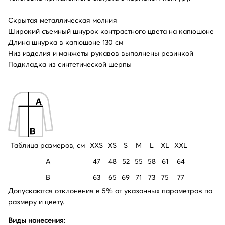
Скрытая металлическая молния
Широкий съемный шнурок контрастного цвета на капюшоне
Длина шнурка в капюшоне 130 см
Низ изделия и манжеты рукавов выполнены резинкой
Подкладка из синтетической шерпы
Таблица размеров, см
XXS
XS
S
M
L
XL
XXL
A
47
48
52
55
58
61
64
B
63
65
69
71
73
75
77
Допускаются отклонения в 5% от указанных параметров по
размеру и цвету.
Виды нанесения: