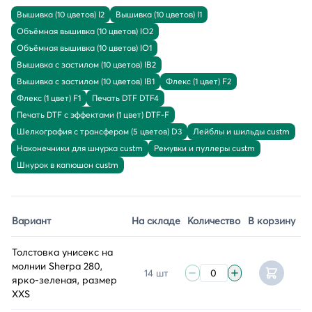
Вышивка (10 цветов) I2
Вышивка (10 цветов) I1
Объёмная вышивка (10 цветов) IO2
Объёмная вышивка (10 цветов) IO1
Вышивка с застилом (10 цветов) IB2
Вышивка с застилом (10 цветов) IB1
Флекс (1 цвет) F2
Флекс (1 цвет) F1
Печать DTF DTF4
Печать DTF с эффектами (1 цвет) DTF-F
Шелкография с трансфером (5 цветов) D3
Лейблы и шильды custm
Наконечники для шнурка custm
Ремувки и пуллеры custm
Шнурок в капюшон custm
Вариант
На складе
Количество
В корзину
Толстовка унисекс на
молнии Sherpa 280,
14 шт
ярко-зеленая, размер
XXS