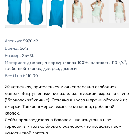
Артикул:
5970.42
Бренд:
Sol's
Размер:
XS–XL
Материал:
джерси; джерси; хлопок 100%, плотность 110 г/м²,
гребенной хлопок, джерси; джерси
Вес (1 шт.):
110.00
Женственная, приталенная и одновременно свободная
модель. Закругленный низ изделия, глубокий вырез на спине
("борцовская" спинка). Отделка выреза и пройм обтачкой из
джерси. Тонкое джерси высшего качества, гребенной
хлопок.
Лейбл производителя в боковом шве изнутри, в шве
горловины - только бирка с размером, что позволяет вам
нанести свой логотип.