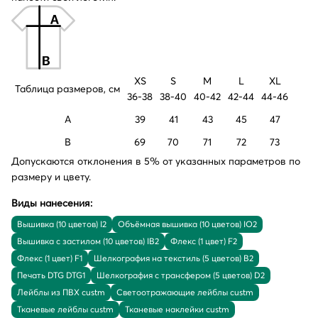
XS
S
M
L
XL
Таблица размеров, см
36-38
38-40
40-42
42-44
44-46
A
39
41
43
45
47
B
69
70
71
72
73
Допускаются отклонения в 5% от указанных параметров по
размеру и цвету.
Виды нанесения:
Вышивка (10 цветов) I2
Объёмная вышивка (10 цветов) IO2
Вышивка с застилом (10 цветов) IB2
Флекс (1 цвет) F2
Флекс (1 цвет) F1
Шелкография на текстиль (5 цветов) B2
Печать DTG DTG1
Шелкография с трансфером (5 цветов) D2
Лейблы из ПВХ custm
Светоотражающие лейблы custm
Тканевые лейблы custm
Тканевые наклейки custm