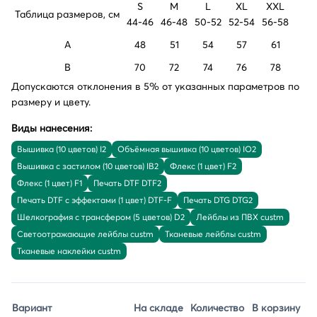
S
M
L
XL
XXL
Таблица размеров, см
44-46
46-48
50-52
52-54
56-58
A
48
51
54
57
61
B
70
72
74
76
78
Допускаются отклонения в 5% от указанных параметров по
размеру и цвету.
Виды нанесения:
Вышивка (10 цветов) I2
Объёмная вышивка (10 цветов) IO2
Вышивка с застилом (10 цветов) IB2
Флекс (1 цвет) F2
Флекс (1 цвет) F1
Печать DTF DTF2
Печать DTF с эффектами (1 цвет) DTF-F
Печать DTG DTG2
Шелкография с трансфером (5 цветов) D2
Лейблы из ПВХ custm
Светоотражающие лейблы custm
Тканевые лейблы custm
Тканевые наклейки custm
Вариант
На складе
Количество
В корзину