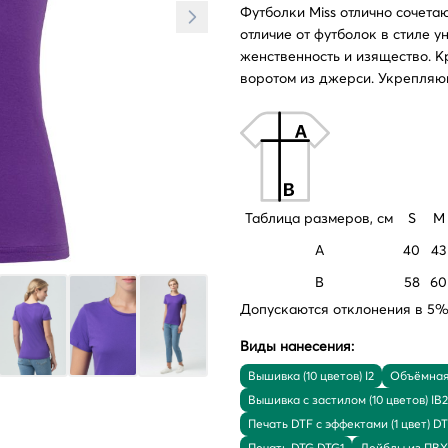
Футболки Miss отлично сочета
отличие от футболок в стиле у
женственность и изящество. 
воротом из джерси. Укрепляющ
Таблица размеров, см
S
M
A
40
43
B
58
60
Допускаются отклонения в 5% 
Виды нанесения:
Вышивка (10 цветов) I2
Объёмная 
Вышивка с застилом (10 цветов) IB2
Печать DTF с эффектами (1 цвет) D
Печать DTG DTG1
Лейблы из ПВХ