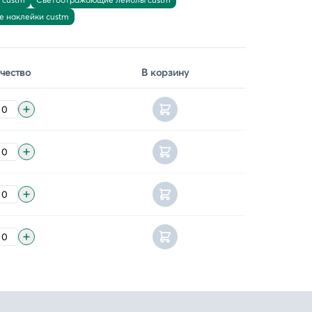
е наклейки custm
чество
В корзину