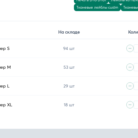
Тканевые лейблы custm
Тканевы
На складе
Коли
мер S
94 шт
мер M
53 шт
мер L
29 шт
мер XL
18 шт