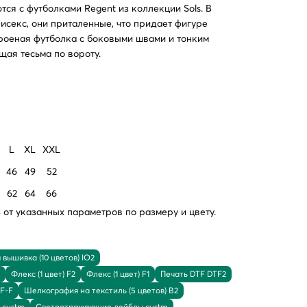
ются с
футболками Regent
из коллекции
Sols
. В
нисекс, они приталенные, что придает фигуре
Кроеная футболка с боковыми швами и тонким
ая тесьма по вороту.
L
XL
XXL
46
49
52
62
64
66
от указанных параметров по размеру и цвету.
вышивка (10 цветов) IO2
Флекс (1 цвет) F2
Флекс (1 цвет) F1
Печать DTF DTF2
TF-F
Шелкография на текстиль (5 цветов) B2
 custm
Светоотражающие лейблы custm