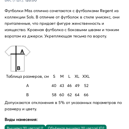
Футболки Miss отлично сочетаются с
футболками Regent
из
коллекции
Sols
. В отличие от футболок в стиле унисекс, они
приталенные, что придает фигуре женственность и
изящество. Кроеная футболка с боковыми швами и тонким
воротом из джерси. Укрепляющая тесьма по вороту.
Таблица размеров, см
S
M
L
XL
XXL
A
40
43
46
49
52
B
58
60
62
64
66
Допускаются отклонения в 5% от указанных параметров по
размеру и цвету.
Виды нанесения:
Вышивка (10 цветов) I2
Объёмная вышивка (10 цветов) IO2