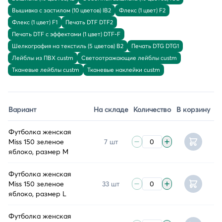
Вышивка с застилом (10 цветов) IB2
Флекс (1 цвет) F2
Флекс (1 цвет) F1
Печать DTF DTF2
Печать DTF с эффектами (1 цвет) DTF-F
Шелкография на текстиль (5 цветов) B2
Печать DTG DTG1
Лейблы из ПВХ custm
Светоотражающие лейблы custm
Тканевые лейблы custm
Тканевые наклейки custm
Вариант
На складе
Количество
В корзину
Футболка женская
Miss 150 зеленое
7 шт
яблоко, размер M
Футболка женская
Miss 150 зеленое
33 шт
яблоко, размер L
Футболка женская