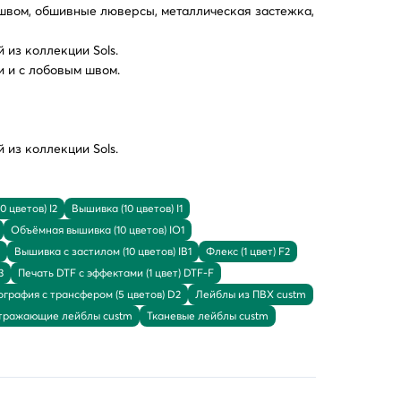
 швом, обшивные люверсы, металлическая застежка,
 из коллекции Sols.
и и с лобовым швом.
 из коллекции Sols.
0 цветов) I2
Вышивка (10 цветов) I1
Объёмная вышивка (10 цветов) IO1
Вышивка с застилом (10 цветов) IB1
Флекс (1 цвет) F2
3
Печать DTF с эффектами (1 цвет) DTF-F
графия с трансфером (5 цветов) D2
Лейблы из ПВХ custm
тражающие лейблы custm
Тканевые лейблы custm