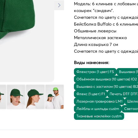
Модель: 6 клиньев с лобовым
козырек "сэндвич".
Сочетается по цвету с одеждой
Бейсболка Buffalo с 6 клиньям
Обшивные люверсы
Металлическая застежка
Длина козырька 7 см
Сочетается по цвету с одеждой
Виды нанесения:
Флекстран (1 цвет) FS
Вышивка (1
Объёмная вышивка (10 цветов) IO2
Вышивка с застилом (10 цветов) IB2
Флекс (1 цвет) F1
Печать DTF DTF
Лазерная гравировка LM1
Шелко
Лейблы и шильды custm
Светоо
Тканевые наклейки custm