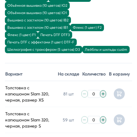
Объёмная вышивка (10 цветов) IO2
Объёмная вышивка (10 цветов) IO1
Вышивка с застилом (10 цветов) IB2
Вышивка с застилом (10 цветов) IB1
Флекс (1 цвет) F2
Флекс (1 цвет) F1
Печать DTF DTF3
Печать DTF с эффектами (1 цвет) DTF-F
Шелкография с трансфером (5 цветов) D3
Лейблы и шильды custm
Вариант
На складе
Количество
В корзину
Толстовка с
капюшоном Slam 320,
81 шт
черная, размер XS
Толстовка с
капюшоном Slam 320,
59 шт
черная, размер S