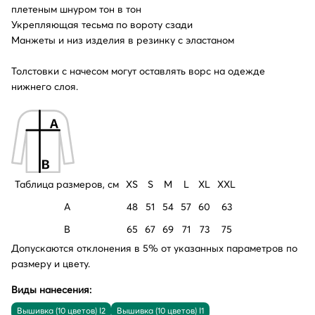
плетеным шнуром тон в тон
Укрепляющая тесьма по вороту сзади
Манжеты и низ изделия в резинку с эластаном
Толстовки с начесом могут оставлять ворс на одежде
нижнего слоя.
Таблица размеров, см
XS
S
M
L
XL
XXL
A
48
51
54
57
60
63
B
65
67
69
71
73
75
Допускаются отклонения в 5% от указанных параметров по
размеру и цвету.
Виды нанесения:
Вышивка (10 цветов) I2
Вышивка (10 цветов) I1