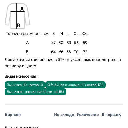
Таблица размеров, см
S
M
L
XL
XXL
A
47
50
53
56
59
B
64
66
68
70
72
Допускаются отклонения в 5% от указанных параметров по
размеру и цвету.
Виды нанесения:
Вышивка (10 цветов) I3
Объёмная вышивка (10 цветов) IO3
Вышивка с застилом (10 цветов) IB3
Вариант
На складе
Количество
В корзину
Куртка женская с