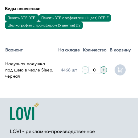
Виды нанесения:
Печать DTF DTF1
Печать DTF с эффектами (1 цвет) DTF-F
Шелкография с трансфером (5 цветов) D2
Вариант
На складе
Количество
В корзину
Надувная подушка
под шею в чехле Sleep,
4468 шт
черная
LOVI - рекламно-производственное