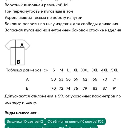
Воротник выполнен резинкой 1x1
Три перламутровые пуговицы в тон
Укрепляющая тесьма по вороту изнутри
Боковые разрезы по низу изделия для свободы движения
Запасная пуговица на внутренней боковой строчке изделия
Таблица размеров, см
S
M
L
XL
XXL
3XL
4XL
5XL
A
50
53
56
59
62
66
70
74
B
70
72
74
76
79
83
87
91
Допускаются отклонения в 5% от указанных параметров по
размеру и цвету.
Виды нанесения:
Вышивка (10 цветов) I2
Объёмная вышивка (10 цветов) IO2