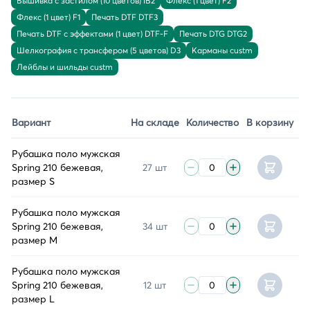
Вышивка с застилом (10 цветов) IB2
Флекс (1 цвет) F2
Флекс (1 цвет) F1
Печать DTF DTF3
Печать DTF с эффектами (1 цвет) DTF-F
Печать DTG DTG2
Шелкография с трансфером (5 цветов) D3
Карманы custm
Лейблы и шильды custm
Вариант
На складе
Количество
В корзину
Рубашка поло мужская
Spring 210 бежевая,
27 шт
размер S
Рубашка поло мужская
Spring 210 бежевая,
34 шт
размер M
Рубашка поло мужская
Spring 210 бежевая,
12 шт
размер L