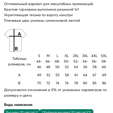
Оптимальный вариант для масштабных промоакций.
Круглая горловина выполнена резинкой 1х1
Укрепляющая тесьма по вороту изнутри
Плечевые швы усилены силиконовой лентой
S
M
L
XL
2XL
3XL
4XL
5XL
Таблица
44-
46-
48-
50-
52-
54-
56-
58-
размеров, см
46
48
50
52
54
56
58
60
A
49
52
55
58
61
64
67
69
B
70
72
74
76
78
80
85
86
Допускаются отклонения в 5% от указанных параметров по
размеру и цвету.
Виды нанесения:
Вышивка (10 цветов) I2
Объёмная вышивка (10 цветов) IO2