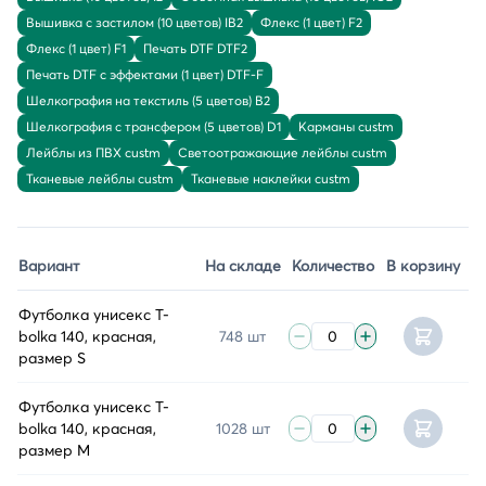
Вышивка с застилом (10 цветов) IB2
Флекс (1 цвет) F2
Флекс (1 цвет) F1
Печать DTF DTF2
Печать DTF с эффектами (1 цвет) DTF-F
Шелкография на текстиль (5 цветов) B2
Шелкография с трансфером (5 цветов) D1
Карманы custm
Лейблы из ПВХ custm
Светоотражающие лейблы custm
Тканевые лейблы custm
Тканевые наклейки custm
Вариант
На складе
Количество
В корзину
Футболка унисекс T-
bolka 140, красная,
748 шт
размер S
Футболка унисекс T-
bolka 140, красная,
1028 шт
размер M