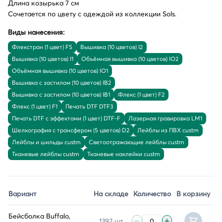
Длина козырька 7 см
Сочетается по цвету с одеждой из коллекции Sols.
Виды нанесения:
Флекстран (1 цвет) FS
Вышивка (10 цветов) I2
Вышивка (10 цветов) I1
Объёмная вышивка (10 цветов) IO2
Объёмная вышивка (10 цветов) IO1
Вышивка с застилом (10 цветов) IB2
Вышивка с застилом (10 цветов) IB1
Флекс (1 цвет) F2
Флекс (1 цвет) F1
Печать DTF DTF3
Печать DTF с эффектами (1 цвет) DTF-F
Лазерная гравировка LM1
Шелкография с трансфером (5 цветов) D2
Лейблы из ПВХ custm
Лейблы и шильды custm
Светоотражающие лейблы custm
Тканевые лейблы custm
Тканевые наклейки custm
Вариант
На складе
Количество
В корзину
Бейсболка Buffalo,
1392 шт