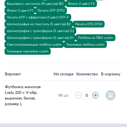
Вышивка с застилом (10 цветов) IB2
Флекс (1 цвет) F2
Флекс (1 цвет) F1
Печать DTF DTF2
Печать DTF с эффектами (1 цвет) DTF-F
Шелкография на текстиль (5 цветов) B2
Печать DTG DTG1
Шелкография с трансфером (5 цветов) D2
Шелкография с трансфером (5 цветов) D1
Лейблы из ПВХ custm
Светоотражающие лейблы custm
Тканевые лейблы custm
Тканевые наклейки custm
Вариант
На складе
Количество
В корзину
Футболка женская
Lady 220 с V-обр.
98 шт
вырезом, белая,
размер L