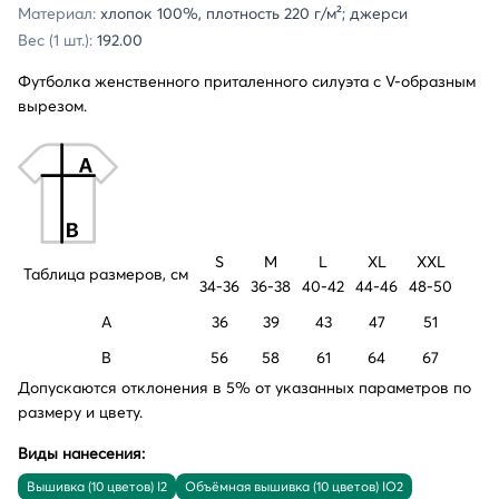
Материал:
хлопок 100%, плотность 220 г/м²; джерси
Вес (1 шт.):
192.00
Футболка женственного приталенного силуэта с V-образным
вырезом.
S
M
L
XL
XXL
Таблица размеров, см
34-36
36-38
40-42
44-46
48-50
A
36
39
43
47
51
B
56
58
61
64
67
Допускаются отклонения в 5% от указанных параметров по
размеру и цвету.
Виды нанесения:
Вышивка (10 цветов) I2
Объёмная вышивка (10 цветов) IO2