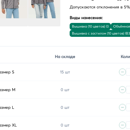
Допускаются отклонения в 5% 
Виды нанесения:
Вышивка (10 цветов) I3
Объёмная 
Вышивка с застилом (10 цветов) IB3
На складе
Коли
азмер S
15 шт
размер M
0 шт
азмер L
0 шт
азмер XL
0 шт