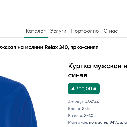
Каталог
Услуги
Портфолио
О нас
ужская на молнии Relax 340, ярко-синяя
Куртка мужская н
синяя
4 700,00 ₽
Артикул:
4367.44
Бренд:
Sol's
Размер:
S–3XL
Материал:
полиэстер 94%; эла