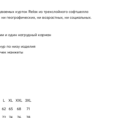
ваемых курток Relax из трехслойного софтшелла
 ни географических, ни возрастных, ни социальных.
ии и один нагрудный карман
ур по низу изделия
учек манжеты
L
XL
XXL
3XL
62
65
68
71
72
74
76
78