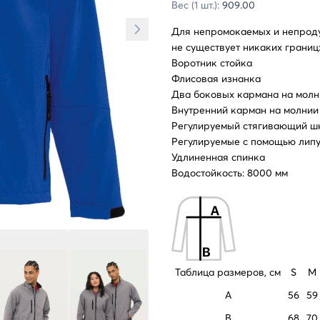
Вес (1 шт.):
909.00
Для непромокаемых и непроду
не существует никаких границ:
Воротник стойка
Флисовая изнанка
Два боковых кармана на молн
Внутренний карман на молнии
Регулируемый стягивающий шн
Регулируемые с помощью лип
Удлиненная спинка
Водостойкость: 8000 мм
Таблица размеров, см
S
M
A
56
59
B
68
70