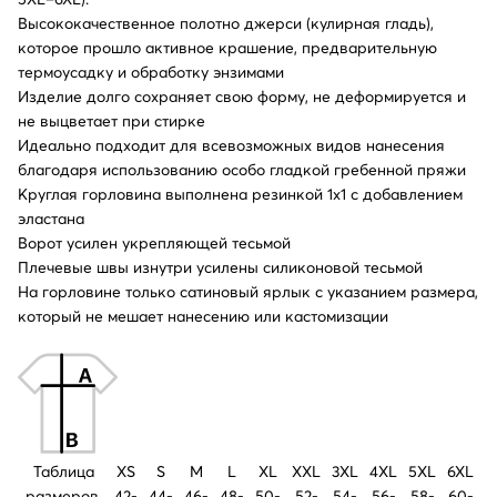
Высококачественное полотно джерси (кулирная гладь),
которое прошло активное крашение, предварительную
термоусадку и обработку энзимами
Изделие долго сохраняет свою форму, не деформируется и
не выцветает при стирке
Идеально подходит для всевозможных видов нанесения
благодаря использованию особо гладкой гребенной пряжи
Круглая горловина выполнена резинкой 1x1 с добавлением
эластана
Ворот усилен укрепляющей тесьмой
Плечевые швы изнутри усилены силиконовой тесьмой
На горловине только сатиновый ярлык с указанием размера,
который не мешает нанесению или кастомизации
Таблица
XS
S
M
L
XL
XXL
3XL
4XL
5XL
6XL
размеров,
42-
44-
46-
48-
50-
52-
54-
56-
58-
60-