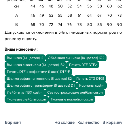
см
44
46
48
50
52
54
56
58
60
62
A
46
49
52
55
58
61
64
67
70
73
B
68
70
72
74
76
78
80
85
90
90
Допускаются отклонения в 5% от указанных параметров по
размеру и цвету.
Виды нанесения:
Вышивка (10 цветов) I2
Объёмная вышивка (10 цветов) IO2
Вышивка с застилом (10 цветов) IB2
Печать DTF DTF2
Печать DTF с эффектами (1 цвет) DTF-F
Шелкография на текстиль (5 цветов) B2
Печать DTG DTG1
Шелкография с трансфером (5 цветов) D1
Карманы custm
Лейблы из ПВХ custm
Светоотражающие лейблы custm
Тканевые лейблы custm
Тканевые наклейки custm
Вариант
На складе
Количество
В корзину