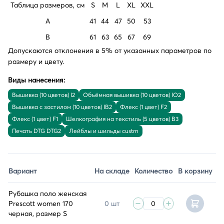
Таблица размеров, см
S
M
L
XL
XXL
A
41
44
47
50
53
B
61
63
65
67
69
Допускаются отклонения в 5% от указанных параметров по
размеру и цвету.
Виды нанесения:
Вышивка (10 цветов) I2
Объёмная вышивка (10 цветов) IO2
Вышивка с застилом (10 цветов) IB2
Флекс (1 цвет) F2
Флекс (1 цвет) F1
Шелкография на текстиль (5 цветов) B3
Печать DTG DTG2
Лейблы и шильды custm
Вариант
На складе
Количество
В корзину
Рубашка поло женская
Prescott women 170
0 шт
черная, размер S