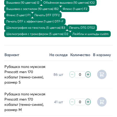
Вышивка (10 цветов) I2
Объёмная вышивка (10 цветов) IO2
Вышивка с застилом (10 цветов) IB2
Флекс (1 цвет) F2
Флекс (1 цвет) F1
Печать DTF DTF2
Печать DTF с эффектами (1 цвет) DTF-F
Шелкография на текстиль (5 цветов) B3
Печать DTG DTG2
Шелкография с трансфером (5 цветов) D2
Лейблы и шильды custm
Вариант
На складе
Количество
В корзину
Рубашка поло мужская
Prescott men 170
86 шт
кобальт (темно-синяя),
размер S
Рубашка поло мужская
Prescott men 170
41 шт
кобальт (темно-синяя),
размер M