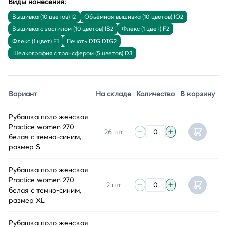
Виды нанесения:
Вышивка (10 цветов) I2
Объёмная вышивка (10 цветов) IO2
Вышивка с застилом (10 цветов) IB2
Флекс (1 цвет) F2
Флекс (1 цвет) F1
Печать DTG DTG2
Шелкография с трансфером (5 цветов) D3
Вариант
На складе
Количество
В корзину
Рубашка поло женская
Practice women 270
26 шт
белая с темно-синим,
размер S
Рубашка поло женская
Practice women 270
2 шт
белая с темно-синим,
размер XL
Рубашка поло женская