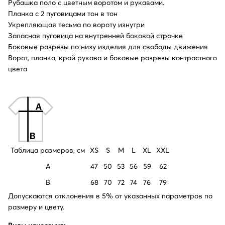
Рубашка поло с цветным воротом и рукавами.
Планка с 2 пуговицами тон в тон
Укрепляющая тесьма по вороту изнутри
Запасная пуговица на внутренней боковой строчке
Боковые разрезы по низу изделия для свободы движения
Ворот, планка, край рукава и боковые разрезы контрастного
цвета
Таблица размеров, см
XS
S
M
L
XL
XXL
A
47
50
53
56
59
62
B
68
70
72
74
76
79
Допускаются отклонения в 5% от указанных параметров по
размеру и цвету.