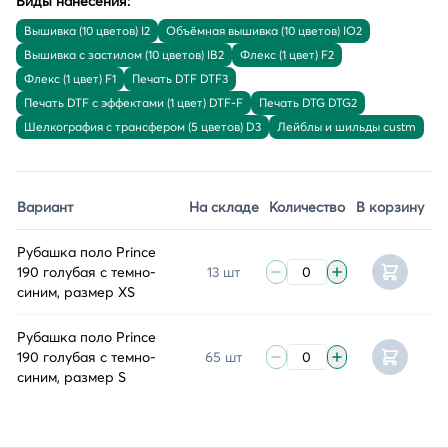
Виды нанесения:
Вышивка (10 цветов) I2
Объёмная вышивка (10 цветов) IO2
Вышивка с застилом (10 цветов) IB2
Флекс (1 цвет) F2
Флекс (1 цвет) F1
Печать DTF DTF3
Печать DTF с эффектами (1 цвет) DTF-F
Печать DTG DTG2
Шелкография с трансфером (5 цветов) D3
Лейблы и шильды custm
Вариант
На складе
Количество
В корзину
Рубашка поло Prince
190 голубая с темно-
13 шт
синим, размер XS
Рубашка поло Prince
190 голубая с темно-
65 шт
синим, размер S