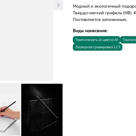
Модный и экологичный подаро
Твердо-мягкий грифель (HB). 
Поставляется заточенным.
Виды нанесения:
Тампопечать (4 цвета) A1
Тампопе
Лазерная гравировка LC1