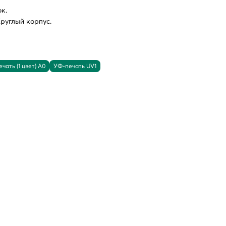
к.
Круглый корпус.
чать (1 цвет) A0
УФ-печать UV1