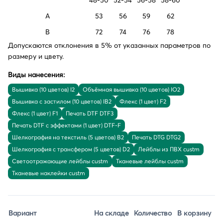
48-50
52-54
56-58
58-60
A
53
56
59
62
B
72
74
76
78
Допускаются отклонения в 5% от указанных параметров по
размеру и цвету.
Виды нанесения:
Вышивка (10 цветов) I2
Объёмная вышивка (10 цветов) IO2
Вышивка с застилом (10 цветов) IB2
Флекс (1 цвет) F2
Флекс (1 цвет) F1
Печать DTF DTF3
Печать DTF с эффектами (1 цвет) DTF-F
Шелкография на текстиль (5 цветов) B2
Печать DTG DTG2
Шелкография с трансфером (5 цветов) D2
Лейблы из ПВХ custm
Светоотражающие лейблы custm
Тканевые лейблы custm
Тканевые наклейки custm
Вариант
На складе
Количество
В корзину