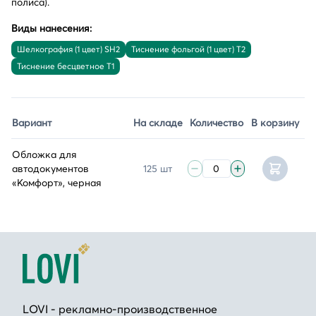
полиса).
Виды нанесения:
Шелкография (1 цвет) SH2
Тиснение фольгой (1 цвет) T2
Тиснение бесцветное T1
Вариант
На складе
Количество
В корзину
Обложка для
автодокументов
125 шт
«Комфорт», черная
LOVI - рекламно-производственное