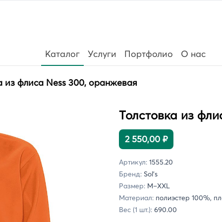
Каталог
Услуги
Портфолио
О нас
а из флиса Ness 300, оранжевая
Толстовка из фли
2 550,00 ₽
Артикул:
1555.20
Бренд:
Sol's
Размер:
M–XXL
Материал:
полиэстер 100%, пло
Вес (1 шт.):
690.00