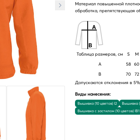
Материал повышенной плотност
обработка, препятствующая о
Таблица размеров, см
S
M
A
58
60
B
70
72
Допускаются отклонения в 5% 
Виды нанесения:
Вышивка (10 цветов) I2
Вышивка (1
Вышивка с застилом (10 цветов) IB1