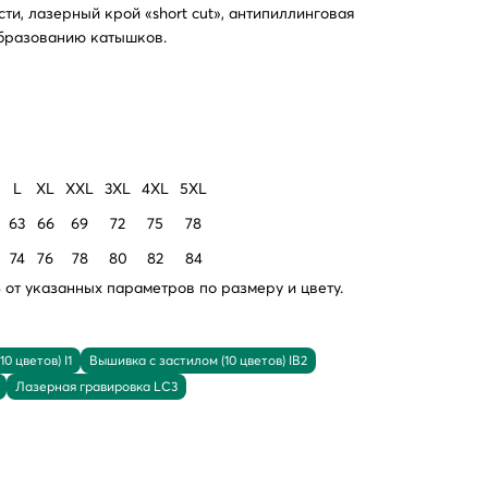
и, лазерный крой «short cut», антипиллинговая
бразованию катышков.
L
XL
XXL
3XL
4XL
5XL
63
66
69
72
75
78
74
76
78
80
82
84
от указанных параметров по размеру и цвету.
0 цветов) I1
Вышивка с застилом (10 цветов) IB2
Лазерная гравировка LC3