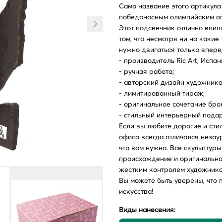
Само название этого артикул
победоносным олимпийским ог
Этот подсвечник отлично впиш
том, что несмотря ни на какие
нужно двигаться только впере
- производитель Ric Art, Испан
- ручная работа;
- авторский дизайн художника 
- лимитированный тираж;
- оригинальное сочетание бро
- стильный интерьерный подар
Если вы любите дорогие и сти
офиса всегда отличался незаур
что вам нужно. Все скульпту
происхождение и оригинально
жестким контролем художнико
Вы можете быть уверены, что 
искусства!
Виды нанесения: