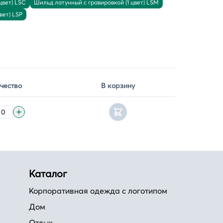
цвет) LSC
Шильд латунный с гравировкой (1 цвет) LSM
вет) LSP
чество
В корзину
Каталог
Корпоративная одежда с логотипом
Дом
Отдых