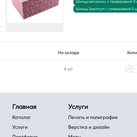
Шильд металлич. с гравировкой (1 
Шильд Spectrum с гравировкой (1 ц
На складе
Коли
4 шт
Главная
Услуги
Каталог
Печать и полиграфия
Услуги
Верстка и дизайн
Портфолио
Мерч