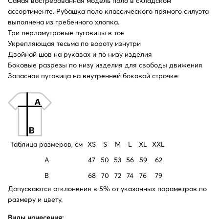
Самая востребованная модель поло в складском
ассортименте. Рубашка поло классического прямого силуэта
выполнена из гребенного хлопка.
Три перламутровые пуговицы в тон
Укрепляющая тесьма по вороту изнутри
Двойной шов на рукавах и по низу изделия
Боковые разрезы по низу изделия для свободы движения
Запасная пуговица на внутренней боковой строчке
Таблица размеров, см
XS
S
M
L
XL
XXL
A
47
50
53
56
59
62
B
68
70
72
74
76
79
Допускаются отклонения в 5% от указанных параметров по
размеру и цвету.
Виды нанесения: