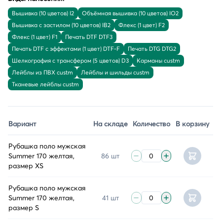
Вышивка (10 цветов) I2
Объёмная вышивка (10 цветов) IO2
Вышивка с застилом (10 цветов) IB2
Флекс (1 цвет) F2
Флекс (1 цвет) F1
Печать DTF DTF3
Печать DTF с эффектами (1 цвет) DTF-F
Печать DTG DTG2
Шелкография с трансфером (5 цветов) D3
Карманы custm
Лейблы из ПВХ custm
Лейблы и шильды custm
Тканевые лейблы custm
Вариант
На складе
Количество
В корзину
Рубашка поло мужская
Summer 170 желтая,
86 шт
размер XS
Рубашка поло мужская
Summer 170 желтая,
41 шт
размер S