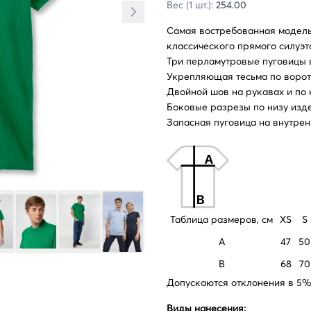
Вес (1 шт.):
254.00
Самая востребованная модель
классического прямого силуэт
Три перламутровые пуговицы 
Укрепляющая тесьма по ворот
Двойной шов на рукавах и по 
Боковые разрезы по низу изд
Запасная пуговица на внутрен
Таблица размеров, см
XS
S
A
47
50
B
68
70
Допускаются отклонения в 5% 
Виды нанесения: