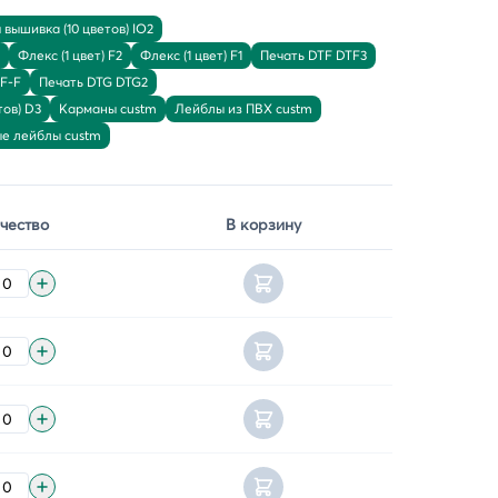
вышивка (10 цветов) IO2
Флекс (1 цвет) F2
Флекс (1 цвет) F1
Печать DTF DTF3
TF-F
Печать DTG DTG2
ов) D3
Карманы custm
Лейблы из ПВХ custm
ые лейблы custm
чество
В корзину