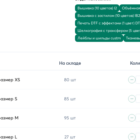
Вышивка (10 цветов) I2
Объёмная 
Вышивка с застилом (10 цветов) IB2
Печать DTF с эффектами (1 цвет) D
Шелкография с трансфером (5 цвет
Лейблы и шильды custm
Тканев
На складе
Коли
размер XS
80 шт
размер S
85 шт
размер M
95 шт
размер L
27 шт