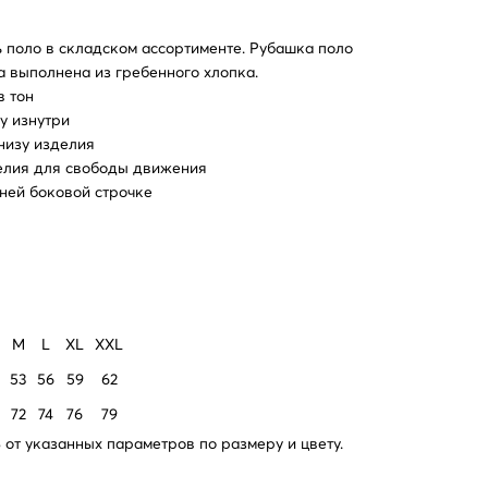
 поло в складском ассортименте. Рубашка поло
а выполнена из гребенного хлопка.
в тон
у изнутри
низу изделия
елия для свободы движения
ней боковой строчке
M
L
XL
XXL
53
56
59
62
72
74
76
79
от указанных параметров по размеру и цвету.