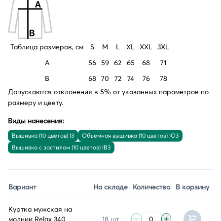
Таблица размеров, см
S
M
L
XL
XXL
3XL
A
56
59
62
65
68
71
B
68
70
72
74
76
78
Допускаются отклонения в 5% от указанных параметров по
размеру и цвету.
Виды нанесения:
Вышивка (10 цветов) I3
Объёмная вышивка (10 цветов) IO3
Вышивка с застилом (10 цветов) IB3
Вариант
На складе
Количество
В корзину
Куртка мужская на
молнии Relax 340
18 шт