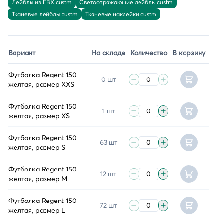
Лейблы из ПВХ custm
Светоотражающие лейблы custm
Тканевые лейблы custm
Тканевые наклейки custm
Вариант
На складе
Количество
В корзину
Футболка Regent 150
0 шт
желтая, размер XXS
Футболка Regent 150
1 шт
желтая, размер XS
Футболка Regent 150
63 шт
желтая, размер S
Футболка Regent 150
12 шт
желтая, размер M
Футболка Regent 150
72 шт
желтая, размер L