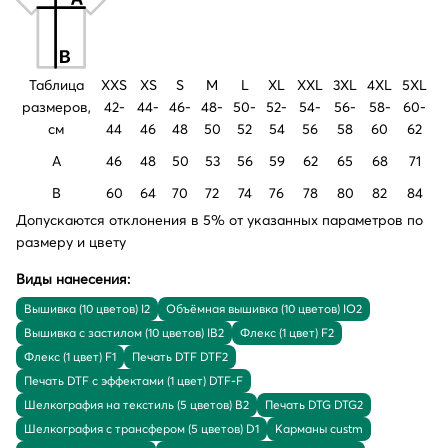
Таблица
XXS
XS
S
M
L
XL
XXL
3XL
4XL
5XL
размеров,
42-
44-
46-
48-
50-
52-
54-
56-
58-
60-
см
44
46
48
50
52
54
56
58
60
62
A
46
48
50
53
56
59
62
65
68
71
B
60
64
70
72
74
76
78
80
82
84
Допускаются отклонения в 5% от указанных параметров по
размеру и цвету
Виды нанесения:
Вышивка (10 цветов) I2
Объёмная вышивка (10 цветов) IO2
Вышивка с застилом (10 цветов) IB2
Флекс (1 цвет) F2
Флекс (1 цвет) F1
Печать DTF DTF2
Печать DTF с эффектами (1 цвет) DTF-F
Шелкография на текстиль (5 цветов) B2
Печать DTG DTG2
Шелкография с трансфером (5 цветов) D1
Карманы custm