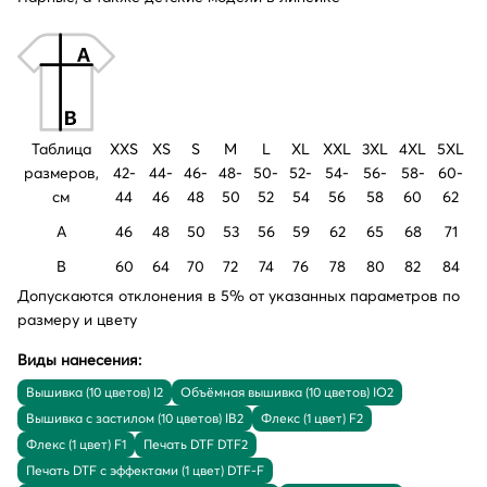
Таблица
XXS
XS
S
M
L
XL
XXL
3XL
4XL
5XL
размеров,
42-
44-
46-
48-
50-
52-
54-
56-
58-
60-
см
44
46
48
50
52
54
56
58
60
62
A
46
48
50
53
56
59
62
65
68
71
B
60
64
70
72
74
76
78
80
82
84
Допускаются отклонения в 5% от указанных параметров по
размеру и цвету
Виды нанесения:
Вышивка (10 цветов) I2
Объёмная вышивка (10 цветов) IO2
Вышивка с застилом (10 цветов) IB2
Флекс (1 цвет) F2
Флекс (1 цвет) F1
Печать DTF DTF2
Печать DTF с эффектами (1 цвет) DTF-F