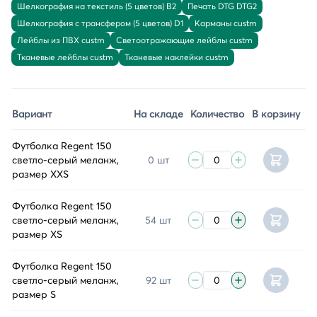
Шелкография на текстиль (5 цветов) B2
Печать DTG DTG2
Шелкография с трансфером (5 цветов) D1
Карманы custm
Лейблы из ПВХ custm
Светоотражающие лейблы custm
Тканевые лейблы custm
Тканевые наклейки custm
Вариант
На складе
Количество
В корзину
Футболка Regent 150
светло-серый меланж,
0 шт
размер XXS
Футболка Regent 150
светло-серый меланж,
54 шт
размер XS
Футболка Regent 150
светло-серый меланж,
92 шт
размер S