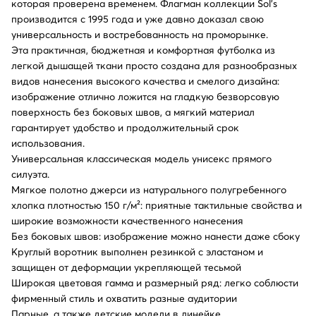
которая проверена временем. Флагман коллекции Sol’s
производится с 1995 года и уже давно доказал свою
универсальность и востребованность на проморынке.
Эта практичная, бюджетная и комфортная футболка из
легкой дышащей ткани просто создана для разнообразных
видов нанесения высокого качества и смелого дизайна:
изображение отлично ложится на гладкую безворсовую
поверхность без боковых швов, а мягкий материал
гарантирует удобство и продолжительный срок
использования.
Универсальная классическая модель унисекс прямого
силуэта.
Мягкое полотно джерси из натурального полугребенного
хлопка плотностью 150 г/м²: приятные тактильные свойства и
широкие возможности качественного нанесения
Без боковых швов: изображение можно нанести даже сбоку
Круглый воротник выполнен резинкой с эластаном и
защищен от деформации укрепляющей тесьмой
Широкая цветовая гамма и размерный ряд: легко соблюсти
фирменный стиль и охватить разные аудитории
Парные, а также детские модели в линейке