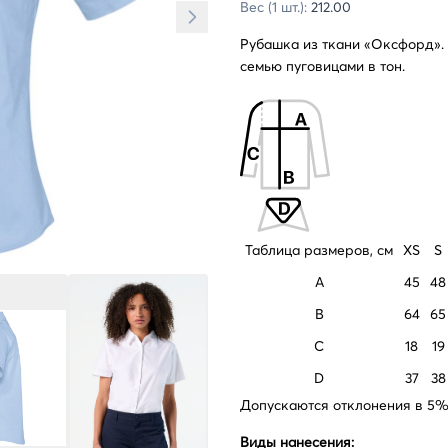
Вес (1 шт.):
212.00
Рубашка из ткани «Оксфорд». 
семью пуговицами в тон.
Таблица размеров, см
XS
S
A
45
48
B
64
65
C
18
19
D
37
38
Допускаются отклонения в 5% 
Виды нанесения: