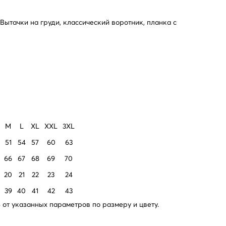
Вытачки на груди, классический воротник, планка с
M
L
XL
XXL
3XL
51
54
57
60
63
66
67
68
69
70
20
21
22
23
24
39
40
41
42
43
от указанных параметров по размеру и цвету.