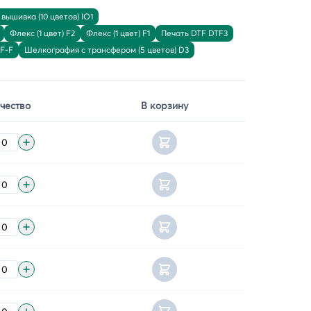
вышивка (10 цветов) IO1
Флекс (1 цвет) F2
Флекс (1 цвет) F1
Печать DTF DTF3
TF-F
Шелкография с трансфером (5 цветов) D3
чество
В корзину