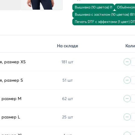
Вышивка (10 цветов) I1
Объёмная 
Вышивка с застилом (10 цветов) IB1
Печать DTF с эффектами (1 цвет) D
На складе
Коли
я, размер XS
181 шт
я, размер S
51 шт
, размер M
62 шт
, размер L
25 шт