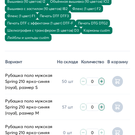
Вышивка (10 цветов) I2
Объёмная вышивка (10 цветов) IO2
Вышивка с застилом (10 цветов) IB2
Флекс (1 цвет) F2
Флекс (1 цвет) F1
Печать DTF DTF3
Печать DTF с эффектами (1 цвет) DTF-F
Печать DTG DTG2
Шелкография с трансфером (5 цветов) D3
Карманы custm
Лейблы и шильды custm
Вариант
На складе
Количество
В корзину
Рубашка поло мужская
Spring 210 ярко-синяя
50 шт
(royal), размер S
Рубашка поло мужская
Spring 210 ярко-синяя
57 шт
(royal), размер M
Рубашка поло мужская
Spring 210 ярко-синяя
0 шт