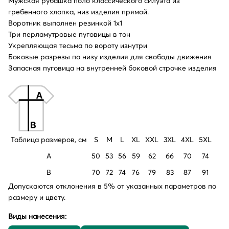
Мужская рубашка поло классического силуэта из
гребенного хлопка, низ изделия прямой.
Воротник выполнен резинкой 1x1
Три перламутровые пуговицы в тон
Укрепляющая тесьма по вороту изнутри
Боковые разрезы по низу изделия для свободы движения
Запасная пуговица на внутренней боковой строчке изделия
Таблица размеров, см
S
M
L
XL
XXL
3XL
4XL
5XL
A
50
53
56
59
62
66
70
74
B
70
72
74
76
79
83
87
91
Допускаются отклонения в 5% от указанных параметров по
размеру и цвету.
Виды нанесения: